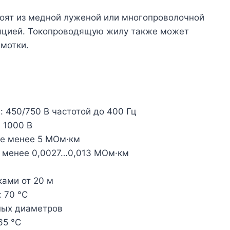
тоят из медной луженой или многопроволочной
яцией. Токопроводящую жилу также может
бмотки.
 450/750 В частотой до 400 Гц
 1000 В
не менее 5 МОм·км
е менее 0,0027…0,013 МОм·км
ками от 20 м
 70 °C
ных диаметров
65 °C