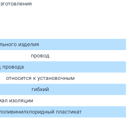
изготовления
льного изделия
провод
д провода
относится к установочным
гибкий
иал изоляции
поливинилхлоридный пластикат